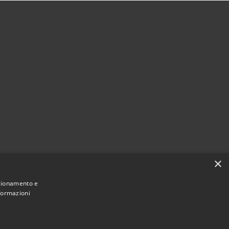
×
nzionamento e
nformazioni