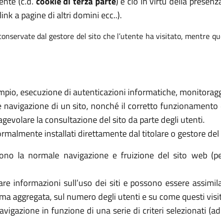
tente (c.d.
cookie di terza parte
) e ciò in virtù della presenz
nk a pagine di altri domini ecc..).
onservate dal gestore del sito che l’utente ha visitato, mentre qu
empio, esecuzione di autenticazioni informatiche, monitoraggio
 navigazione di un sito, nonché il corretto funzionamento 
agevolare la consultazione del sito da parte degli utenti.
ormalmente installati direttamente dal titolare o gestore del
ono la normale navigazione e fruizione del sito web (p
re informazioni sull’uso dei siti e possono essere assimila
rma aggregata, sul numero degli utenti e su come questi visit
igazione in funzione di una serie di criteri selezionati (ad e