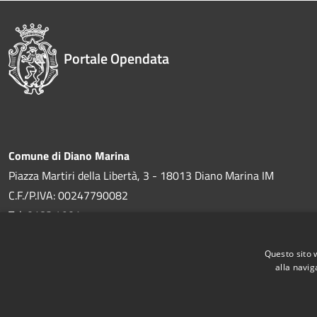
Portale Opendata
Comune di Diano Marina
Piazza Martiri della Libertà, 3 - 18013 Diano Marina IM
C.F./P.IVA: 00247790082
Tel. 0183 4901
Fax 0183 493048
Questo sito 
Email:
protocollo@comune.dianomarina.im.it
alla navig
PEC (solo da indirizzi PEC):
protocollo@pec.comune.diano-marin