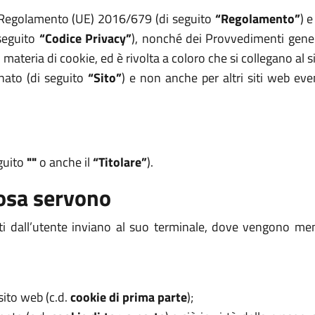
el Regolamento (UE) 2016/679 (di seguito
“Regolamento”
) 
 seguito
“Codice Privacy”
), nonché dei Provvedimenti genera
teria di cookie, ed è rivolta a coloro che si collegano al si
onato (di seguito
“Sito”
) e non anche per altri siti web eve
eguito
""
o anche il
“Titolare”
).
cosa servono
tati dall’utente inviano al suo terminale, dove vengono memo
sito web (c.d.
cookie di prima parte
);